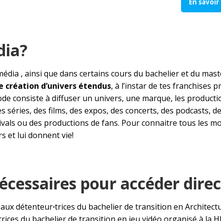
En savoir
dia?
média , ainsi que dans certains cours du bachelier et du mas
 création d’univers étendus
, à l’instar de tes franchise
thode consiste à diffuser un univers, une marque, les producti
 séries, des films, des expos, des concerts, des podcasts, 
als ou des productions de fans. Pour connaitre tous les mo
s et lui donnent vie!
nécessaires pour accéder dir
 aux détenteur
·
trices du bachelier de transition en Architec
trices du bachelier de transition en jeu vidéo organisé à la H