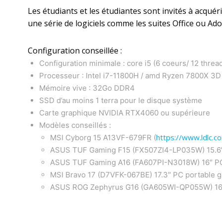
Les étudiants et les étudiantes sont invités à acquér
une série de logiciels comme les suites Office ou Ado
Configuration conseillée :
Configuration minimale : core i5 (6 coeurs/ 12 thread
Processeur : Intel i7-11800H / amd Ryzen 7800X 3D
Mémoire vive : 32Go DDR4
SSD d’au moins 1 terra pour le disque système
Carte graphique NVIDIA RTX4060 ou supérieure
Modèles conseillés :
https://www.ldlc.
MSI Cyborg 15 A13VF-679FR (
ASUS TUF Gaming F15 (FX507ZI4-LP035W) 15.6″
ASUS TUF Gaming A16 (FA607PI-N3018W) 16″ PC
MSI Bravo 17 (D7VFK-067BE) 17.3″ PC portable 
ASUS ROG Zephyrus G16 (GA605WI-QP055W) 16″