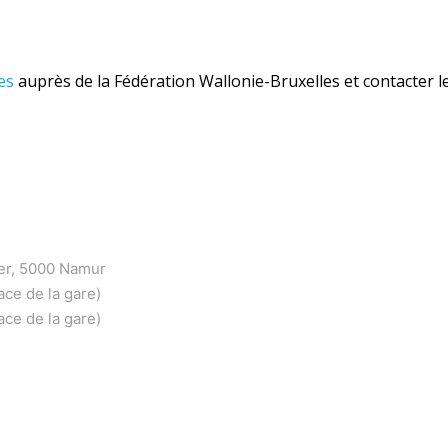
es
auprès de la Fédération Wallonie-Bruxelles et contacter l
er, 5000 Namur
ace de la gare)
ace de la gare)